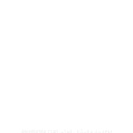
تواصل
+966 50 532 1474
+966 11 422 3325
info@electricalloadest.com
العنوان
٤٣٨٤ شارع المشْتَل، الحَزْم، RKHB4384 7140،