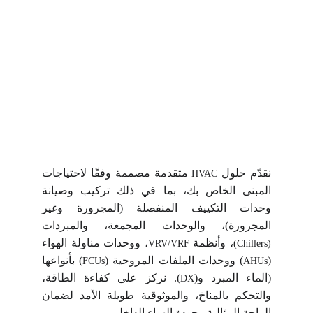
نقدّم حلول
متقدمة مصممة وفقًا لاحتياجات
HVAC
المبنى الخاص بك، بما في ذلك تركيب وصيانة
وحدات التكييف المنفصلة (المجرورة وغير
المجرورة)، والوحدات المجمعة، والمبردات
، وأنظمة
، ووحدات مناولة الهواء
VRV/VRF
(Chillers)
(
)
ووحدات الملفات المروحية
(
)
بأنواعها
FCUs
AHUs
(الماء المبرد و
(
)
. نركز على كفاءة الطاقة،
DX
والتحكم بالمناخ، والموثوقية طويلة الأمد لضمان
الراحة المثالية وجودة الهواء الداخلي.