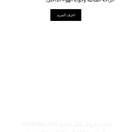
اعرف المزيد
تواصل
+966 50 532 1474
+966 11 422 3325
info@electricalloadest.com
العنوان
٤٣٨٤ شارع المشْتَل، الحَزْم، RKHB4384 7140،
الرياض ١٤٩٦٤، المملكة العربية السعودية